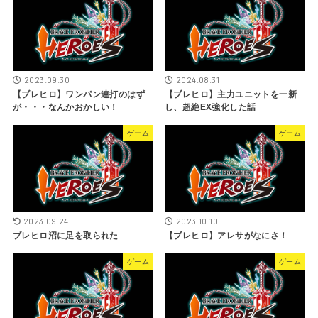
2023.09.30
2024.08.31
【ブレヒロ】ワンパン連打のはず
【ブレヒロ】主力ユニットを一新
が・・・なんかおかしい！
し、超絶EX強化した話
ゲーム
ゲーム
2023.09.24
2023.10.10
ブレヒロ沼に足を取られた
【ブレヒロ】アレサがなにさ！
ゲーム
ゲーム