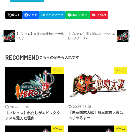
【ブレヒロ】金律の奉神騎リーナ作
【ブレヒロ】早く楽になりたい -エ
ったよ！
ピッククラス-
RECOMMEND
ゲーム
ゲーム
2025.06.01
2024.05.05
【魁三国志大戦】魁三国志大戦は
【ブレヒロ】わたしがエピックク
っじめるよー
ラスを選んだ理由
ゲーム
ゲーム