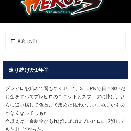
目次
[
表示
]
走り続けた1年半
ブレヒロを始めて間もなく1年半、STEPNで日々稼いだ
お金をすべてブレヒロのユニットとスフィアに捧げ、さ
らに追い銭して色石まで集めた結果いよいよ欲しいもの
がなくなってしもた。
今思えば、余剰金があればほぼほぼブレヒロに投資して
きた1年半だった。