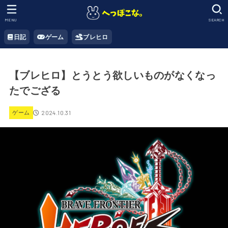
MENU
SEARCH
日記
ゲーム
ブレヒロ
【ブレヒロ】とうとう欲しいものがなくなっ
たでござる
2024.10.31
ゲーム